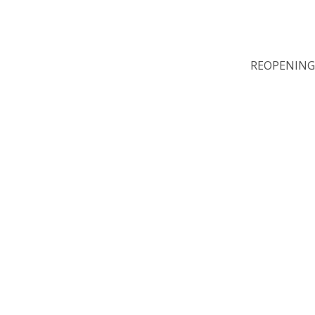
REOPENING
Wir sin