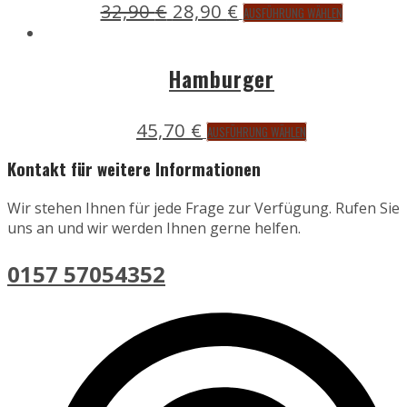
Ursprünglicher
Aktueller
32,90
€
28,90
€
Dieses
Die
gewählt
AUSFÜHRUNG WÄHLEN
Preis
Preis
Produkt
Optionen
werden
war:
ist:
weist
können
32,90 €
28,90 €.
mehrere
auf
Hamburger
Variante
der
auf.
Produktseite
45,70
€
Dieses
Die
gewählt
AUSFÜHRUNG WÄHLEN
Produkt
Optionen
werden
Kontakt für weitere Informationen
weist
können
mehrere
auf
Wir stehen Ihnen für jede Frage zur Verfügung. Rufen Sie
Varianten
der
uns an und wir werden Ihnen gerne helfen.
auf.
Produkts
Die
gewählt
0157 57054352
Optionen
werden
können
auf
der
Produktseite
gewählt
werden